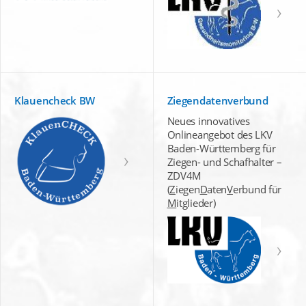
Klauencheck BW
Ziegendatenverbund
Neues innovatives
Onlineangebot des LKV
Baden-Württemberg für
Ziegen- und Schafhalter –
ZDV4M
(
Z
iegen
D
aten
V
erbund für
M
itglieder)