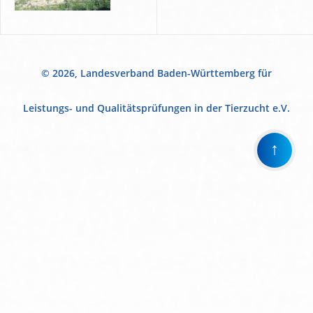
© 2026, Landesverband Baden-Württemberg für
Leistungs- und Qualitätsprüfungen in der Tierzucht e.V.
↑
Wir
verwenden
auf
unserer
Website
technisch
notwendige
Cookies,
um
unsere
Funktionen
bereitzustellen,
zu