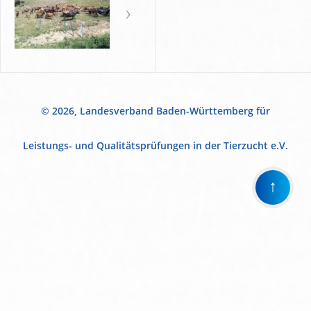
© 2026, Landesverband Baden-Württemberg für
Leistungs- und Qualitätsprüfungen in der Tierzucht e.V.
↑
Wir
verwenden
auf
unserer
Website
technisch
notwendige
Cookies,
um
unsere