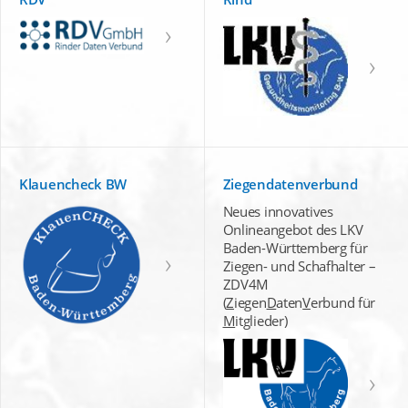
Klauencheck BW
Ziegendatenverbund
Neues innovatives
Onlineangebot des LKV
Baden-Württemberg für
Ziegen- und Schafhalter –
ZDV4M
(
Z
iegen
D
aten
V
erbund für
M
itglieder)