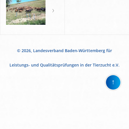
© 2026, Landesverband Baden-Württemberg für
Leistungs- und Qualitätsprüfungen in der Tierzucht e.V.
↑
Wir
verwenden
auf
unserer
Website
technisch
notwendige
Cookies,
um