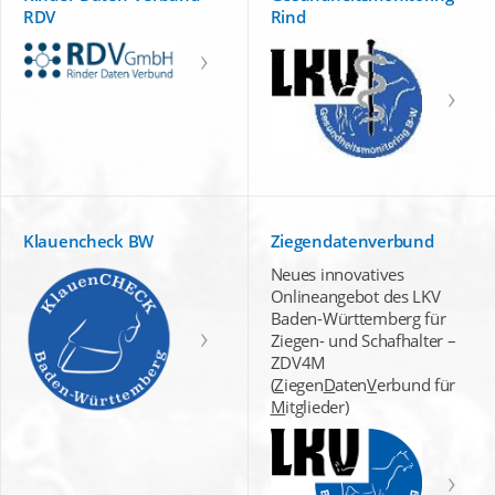
RDV
Rind
Klauencheck BW
Ziegendatenverbund
Neues innovatives
Onlineangebot des LKV
Baden-Württemberg für
Ziegen- und Schafhalter –
ZDV4M
(
Z
iegen
D
aten
V
erbund für
M
itglieder)