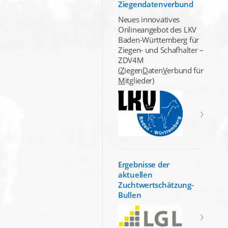
Ziegendatenverbund
Neues innovatives
Onlineangebot des LKV
Baden-Württemberg für
Ziegen- und Schafhalter –
ZDV4M
(
Z
iegen
D
aten
V
erbund für
M
itglieder)
Ergebnisse der
aktuellen
Zuchtwertschätzung-
Bullen