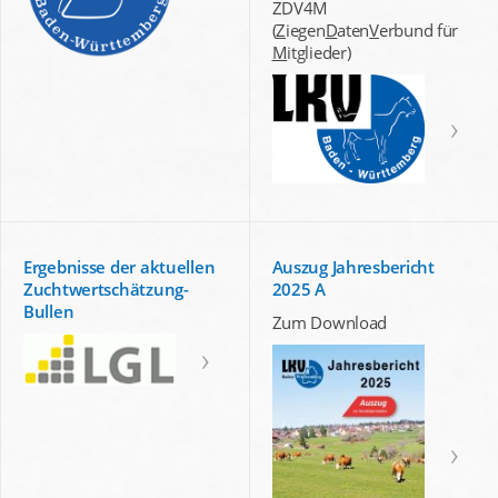
ZDV4M
(
Z
iegen
D
aten
V
erbund für
M
itglieder)
Ergebnisse der aktuellen
Auszug Jahresbericht
Zuchtwertschätzung-
2025 A
Bullen
Zum Download