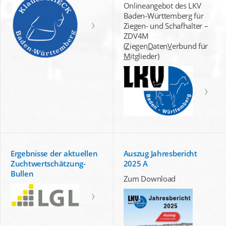
Onlineangebot des LKV
Baden-Württemberg für
Ziegen- und Schafhalter –
ZDV4M
(
Z
iegen
D
aten
V
erbund für
M
itglieder)
Ergebnisse der aktuellen
Auszug Jahresbericht
Zuchtwertschätzung-
2025 A
Bullen
Zum Download