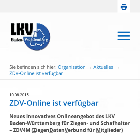
Sie befinden sich hier:
Organisation
→
Aktuelles
→
ZDV-Online ist verfügbar
10.08.2015
ZDV-Online ist verfügbar
Neues innovatives Onlineangebot des LKV
Baden-Württemberg für Ziegen- und Schafhalter
– ZDV4M (
Z
iegen
D
aten
V
erbund für
M
itglieder)