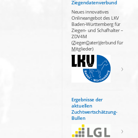
Ziegendatenverbund
Neues innovatives
Onlineangebot des LKV
Baden-Württemberg für
Ziegen- und Schafhalter –
ZDV4M
(
Z
iegen
D
aten
V
erbund für
M
itglieder)
Ergebnisse der
aktuellen
Zuchtwertschätzung-
Bullen