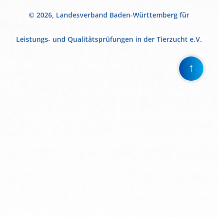
© 2026, Landesverband Baden-Württemberg für
Leistungs- und Qualitätsprüfungen in der Tierzucht e.V.
↑
Wir
verwenden
auf
unserer
Website
technisch
notwendige
Cookies,
um
unsere
Funktionen
bereitzustellen,
zu
schützen
und
zu
verbessern.