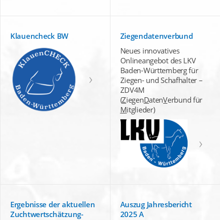
Klauencheck BW
Ziegendatenverbund
Neues innovatives
Onlineangebot des LKV
Baden-Württemberg für
Ziegen- und Schafhalter –
ZDV4M
(
Z
iegen
D
aten
V
erbund für
M
itglieder)
Ergebnisse der aktuellen
Auszug Jahresbericht
Zuchtwertschätzung-
2025 A