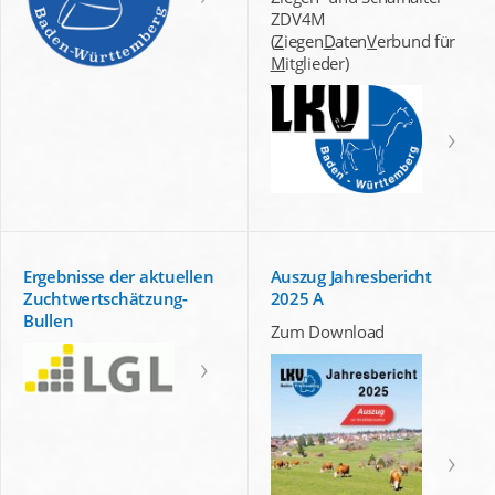
ZDV4M
(
Z
iegen
D
aten
V
erbund für
M
itglieder)
Ergebnisse der aktuellen
Auszug Jahresbericht
Zuchtwertschätzung-
2025 A
Bullen
Zum Download