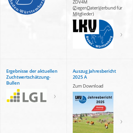
ZDV4M
(
Z
iegen
D
aten
V
erbund für
M
itglieder)
Ergebnisse der aktuellen
Auszug Jahresbericht
Zuchtwertschätzung-
2025 A
Bullen
Zum Download