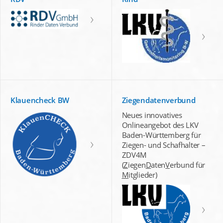
Klauencheck BW
Ziegendatenverbund
Neues innovatives
Onlineangebot des LKV
Baden-Württemberg für
Ziegen- und Schafhalter –
ZDV4M
(
Z
iegen
D
aten
V
erbund für
M
itglieder)