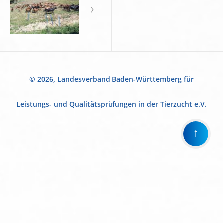
© 2026, Landesverband Baden-Württemberg für
Leistungs- und Qualitätsprüfungen in der Tierzucht e.V.
↑
Wir
verwenden
auf
unserer
Website
technisch
notwendige
Cookies,
um
unsere