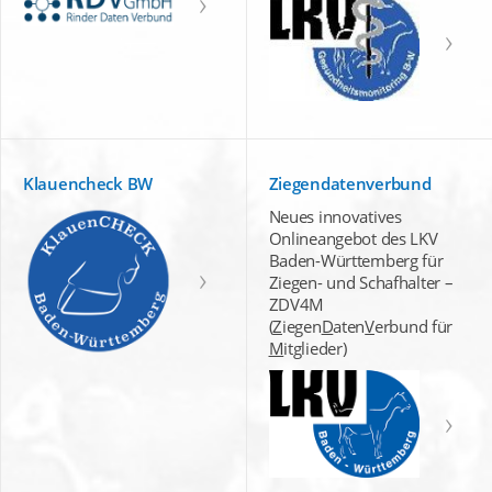
Klauencheck BW
Ziegendatenverbund
Neues innovatives
Onlineangebot des LKV
Baden-Württemberg für
Ziegen- und Schafhalter –
ZDV4M
(
Z
iegen
D
aten
V
erbund für
M
itglieder)