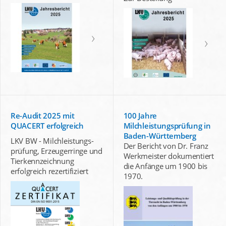
Re-Audit 2025 mit
100 Jahre
QUACERT erfolgreich
Milchleistungsprüfung in
Baden-Württemberg
LKV BW - Milchleistungs-
Der Bericht von Dr. Franz
prüfung, Erzeugerringe und
Werkmeister dokumentiert
Tierkennzeichnung
die Anfänge um 1900 bis
erfolgreich rezertifiziert
1970.