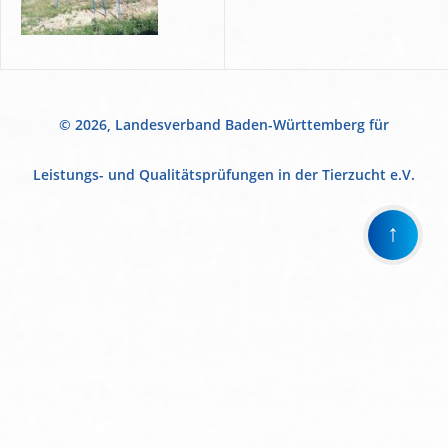
© 2026, Landesverband Baden-Württemberg für
Leistungs- und Qualitätsprüfungen in der Tierzucht e.V.
↑
Wir
verwenden
auf
unserer
Website
technisch
notwendige
Cookies,
um
unsere
Funktionen
bereitzustellen,